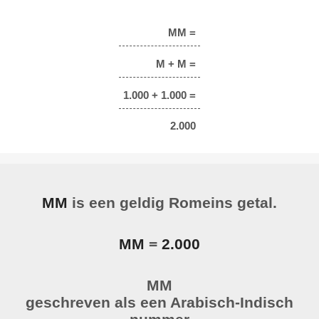
MM =
M + M =
1.000 + 1.000 =
2.000
MM
is een geldig Romeins getal.
MM
=
2.000
MM
geschreven als een Arabisch-Indisch