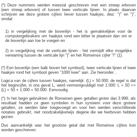
(*) Deze nummers werden meestal geschreven met een streep erboven
(een streep erboven) of tussen twee verticale lijnen. In plaats daarvan
schrijven we deze grotere cijfers liever tussen haakjes, dwz: "(" en ")",
omdat:
1) in vergelijking met de bovenlijn - het is gemakkelijker voor de
computergebruikers om haakjes rond een letter te plaatsen dan om er
de bovenlijn aan toe te voegen en
2) in vergelijking met de verticale lijnen - het vermijdt elke mogelijke
verwarring tussen de verticale lijn "|" en het Romeinse cijfer "I" (1).
(*) Een bovenlijn (een balk boven het symbool), twee verticale lijnen of twee
haakjes rond het symbool geven "1000 keer" aan. Zie hieronder...
Logica van de cijfers tussen haakjes, namelijk: (L) = 50.000; de regel is dat
het begincijfer, in ons geval L, werd vermenigvuldigd met 1.000: L = 50 =>
(L) = 50 × 1.000 = 50.000. Eenvoudig.
(*) In het begin gebruikten de Romeinen geen getallen groter dan 3.999; als
resultaat hadden ze geen symbolen in hun systeem voor deze grotere
getallen, ze werden later toegevoegd en voor hen werden verschillende
notaties gebruikt, niet noodzakelijkerwijs degene die we hierboven hebben
gezien.
Dus aanvankelijk was het grootste getal dat met Romeinse cijfers kon
worden geschreven: