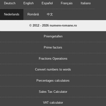
Deutsch
English
Español
Français
Italiano
Nederlands
Română
中文
© 2012 - 2026 numere-romane.ro
Priemgetallen
Prime factors
Fractions Operations
Convert numbers to words
Percentages calculators
Sales Tax Calculator
VAT calculator