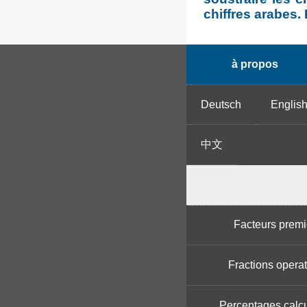
chiffres arabes.
à propos
Deutsch
Englis
中文
Facteurs premi
Fractions opera
Percentages calcu