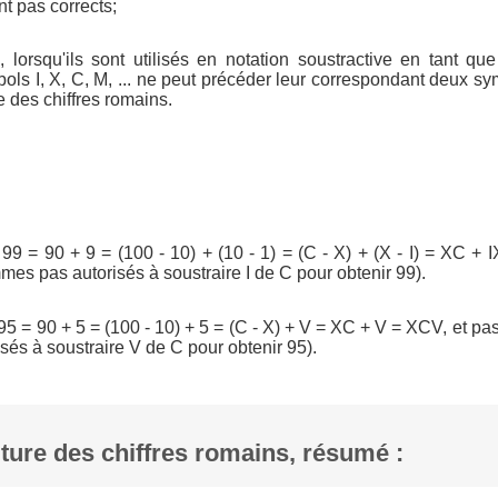
nt pas corrects;
 lorsqu'ils sont utilisés en notation soustractive en tant que
mbols I, X, C, M, ... ne peut précéder leur correspondant deux s
 des chiffres romains.
 99 = 90 + 9 = (100 - 10) + (10 - 1) = (C - X) + (X - I) = XC + 
es pas autorisés à soustraire I de C pour obtenir 99).
 95 = 90 + 5 = (100 - 10) + 5 = (C - X) + V = XC + V = XCV, et p
és à soustraire V de C pour obtenir 95).
iture des chiffres romains, résumé :