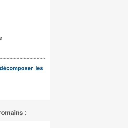
e
 décomposer les
romains :