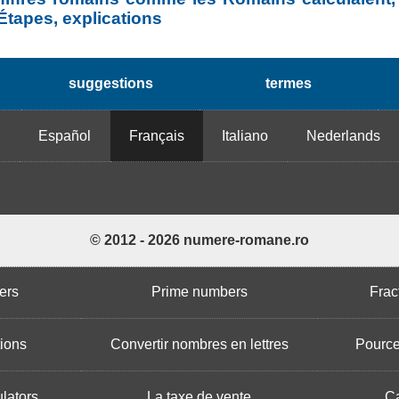
 Étapes, explications
suggestions
termes
h
Español
Français
Italiano
Nederlands
© 2012 - 2026 numere-romane.ro
ers
Prime numbers
Frac
tions
Convertir nombres en lettres
Pource
lators
La taxe de vente
Ca