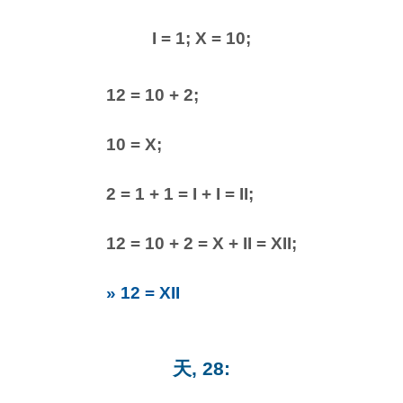
I = 1; X = 10;
12 = 10 + 2;
10 = X;
2 = 1 + 1 = I + I = II;
12 = 10 + 2 = X + II = XII;
» 12 = XII
天, 28: