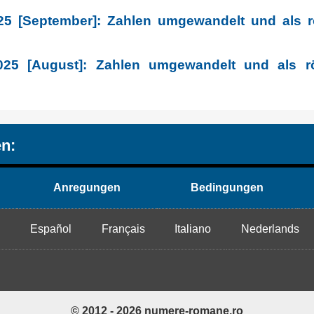
25 [September]: Zahlen umgewandelt und als 
025 [August]: Zahlen umgewandelt und als r
n:
Anregungen
Bedingungen
h
Español
Français
Italiano
Nederlands
© 2012 - 2026 numere-romane.ro