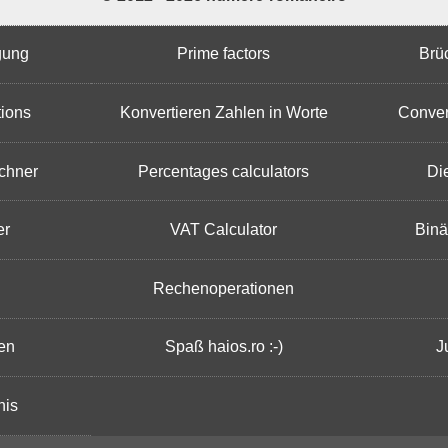
gung
Prime factors
Brü
tions
Konvertieren Zahlen in Worte
Conver
chner
Percentages calculators
Di
er
VAT Calculator
Binä
Rechenoperationen
en
Spaß haios.ro :-)
J
nis