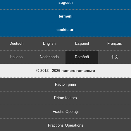
sugestii
termeni
cookie-uri
Deutsch
English
Español
Français
Italiano
Nederlands
Română
中文
© 2012 - 2026 numere-romane.ro
Factori primi
Prime factors
Fracții. Operații
Fractions Operations