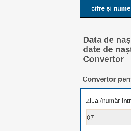
cifre și num
Data de naș
date de naș
Convertor
Convertor pent
Ziua (număr într