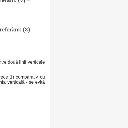
eferăm: (V) =
referăm: (X)
re două linii verticale
arece 1) comparativ cu
ia verticală - se evită