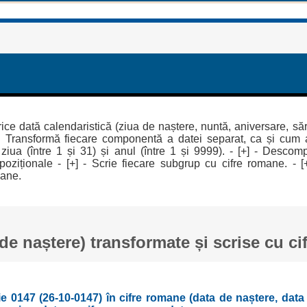
ice dată calendaristică (ziua de naștere, nuntă, aniversare, să
. Transformă fiecare componentă a datei separat, ca și cum 
 ziua (între 1 și 31) și anul (între 1 și 9999). - [+] - Desco
poziționale - [+] - Scrie fiecare subgrup cu cifre romane. - [
mane.
(de naștere) transformate și scrise cu c
 0147 (26-10-0147) în cifre romane (data de naștere, data