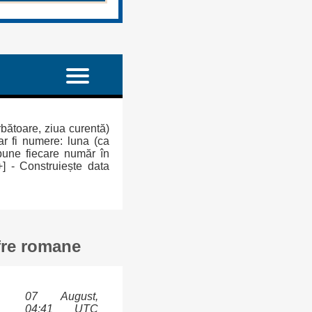
rbătoare, ziua curentă)
ar fi numere: luna (ca
mpune fiecare număr în
+] - Construiește data
ifre romane
07 August,
04:41 UTC