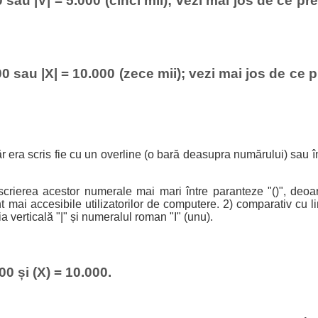
 sau |V| = 5.000 (cinci mii); vezi mai jos de ce pr
0 sau |X| = 10.000 (zece mii); vezi mai jos de ce p
r era scris fie cu un overline (o bară deasupra numărului) sau înt
scrierea acestor numerale mai mari între paranteze "()", deo
t mai accesibile utilizatorilor de computere. 2) comparativ cu lin
ia verticală "|" și numeralul roman "I" (unu).
00 și (X) = 10.000.