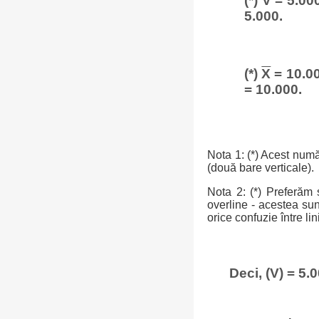
(*)
V
= 5.000
5.000.
(*)
X
= 10.00
= 10.000.
Nota 1: (*) Acest numă
(două bare verticale).
Nota 2: (*) Preferăm 
overline - acestea sun
orice confuzie între lin
Deci, (V) = 5.0