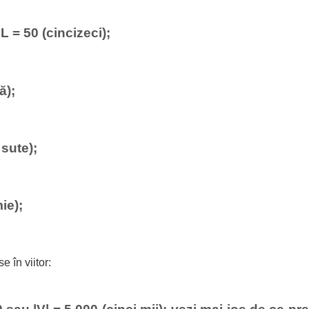
L = 50 (cincizeci);
ă);
 sute);
ie);
e în viitor: