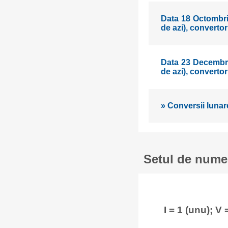
Data 18 Octombrie
de azi), converto
Data 23 Decembrie
de azi), converto
» Conversii lunare
Setul de numer
I = 1 (unu); V =