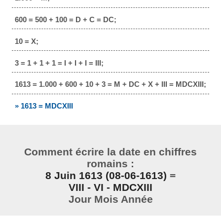
600 = 500 + 100 = D + C = DC;
10 = X;
3 = 1 + 1 + 1 = I + I + I = III;
1613 = 1.000 + 600 + 10 + 3 = M + DC + X + III = MDCXIII;
» 1613 = MDCXIII
Comment écrire la date en chiffres
romains :
8 Juin 1613 (08-06-1613)
=
VIII - VI - MDCXIII
Jour Mois Année