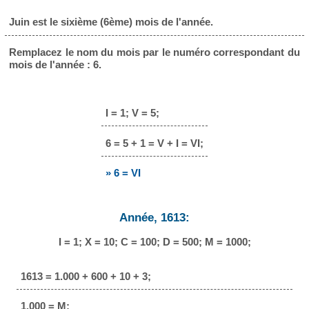
Juin est le sixième (6ème) mois de l'année.
Remplacez le nom du mois par le numéro correspondant du
mois de l'année : 6.
I = 1; V = 5;
6 = 5 + 1 = V + I = VI;
» 6 = VI
Année, 1613:
I = 1; X = 10; C = 100; D = 500; M = 1000;
1613 = 1.000 + 600 + 10 + 3;
1.000 = M;