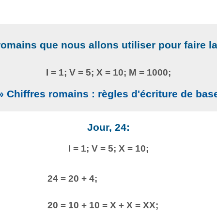
romains que nous allons utiliser pour faire l
I = 1; V = 5; X = 10; M = 1000;
» Chiffres romains : règles d'écriture de bas
Jour, 24:
I = 1; V = 5; X = 10;
24 = 20 + 4;
20 = 10 + 10 = X + X = XX;