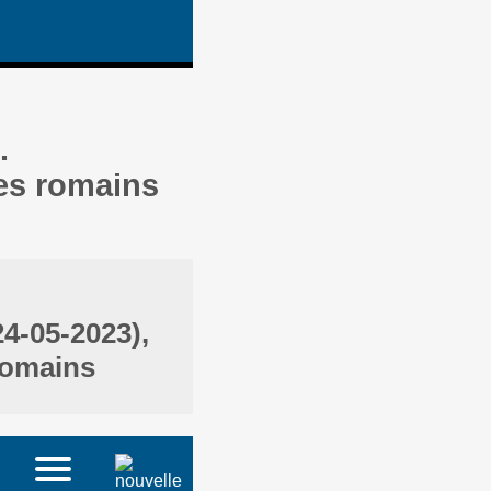
.
res romains
24-05-2023),
romains