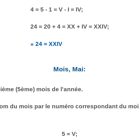
4 = 5 - 1 = V - I = IV;
24 = 20 + 4 = XX + IV = XXIV;
» 24 = XXIV
Mois, Mai:
uième (5ème) mois de l'année.
om du mois par le numéro correspondant du mois 
5 = V;