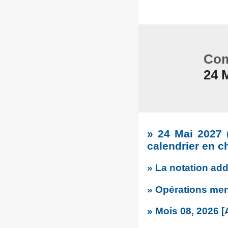
Com
24 
»
24 Mai 2027 
calendrier en c
» La notation add
» Opérations mens
» Mois 08, 2026 [