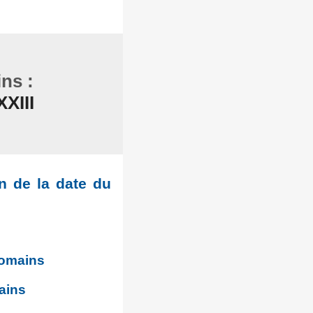
ns :
XIII
n de la date du
romains
mains